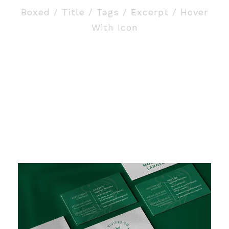
Boxed / Title / Tags / Excerpt / Hover
With Icon