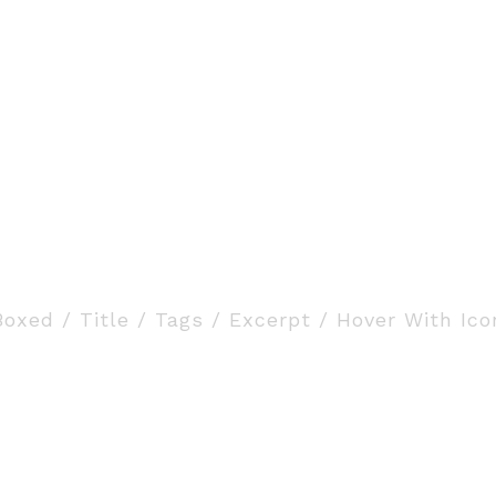
tion Small / Left & Ri
Boxed / Title / Tags / Excerpt / Hover With Ico